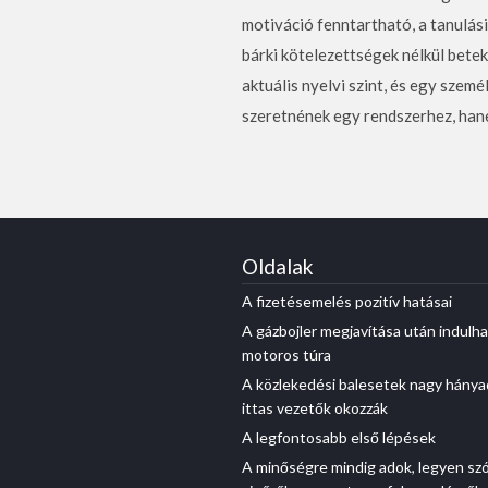
motiváció fenntartható, a tanulás
bárki kötelezettségek nélkül bete
aktuális nyelvi szint, és egy szem
szeretnének egy rendszerhez, han
Oldalak
A fizetésemelés pozitív hatásai
A gázbojler megjavítása után indulha
motoros túra
A közlekedési balesetek nagy hánya
ittas vezetők okozzák
A legfontosabb első lépések
A minőségre mindig adok, legyen sz