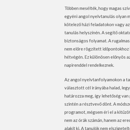
Többen mesélték, hogy magas szív
egyéni angol nyelvtanulás olyan m
kötelező házi feladatokon vagy a
tanulás helyszínén. A segítő okta
biztonságos folyamat. A rugalmas 
nem előre rögzített időpontokhoz k
hétvégén. Ez különösen előnyös az
napirenddel rendelkeznek.
Az angol nyelvtanfolyamokon a tan
választott cél irányába halad, leg
határozza meg, így lehetőség van g
szintén a résztvevő dönt. A módsz
programot, mégsem éri el a kitűzött
nem az órák számán, hanem az ered
alakít ki. A tanulók nem elszigete