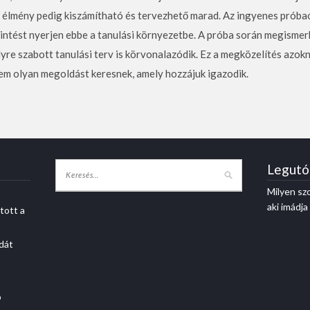
i élmény pedig kiszámítható és tervezhető marad. Az ingyenes próba
kintést nyerjen ebbe a tanulási környezetbe. A próba során megismer
élyre szabott tanulási terv is körvonalazódik. Ez a megközelítés azok
em olyan megoldást keresnek, amely hozzájuk igazodik.
Legutó
Milyen szo
aki imádj
tott a
dát
ó