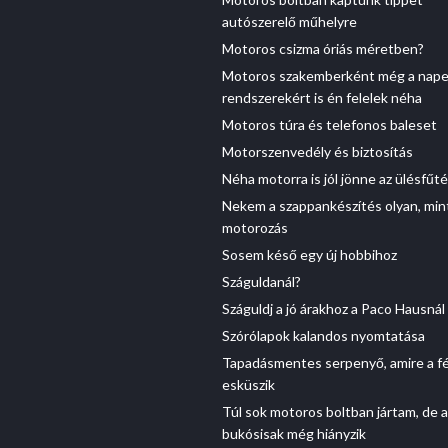
autószerelő műhelyre
Motoros csizma óriás méretben?
Motoros szakemberként még a nap
rendszerekért is én felelek néha
Motoros túra és telefonos baleset
Motorszenvedély és biztosítás
Néha motorra is jól jönne az ülésfűt
Nekem a szappankészítés olyan, min
motorozás
Sosem késő egy új hobbihoz
Száguldanál?
Száguldj a jó árakhoz a Paco Hausnál
Szórólapok kalandos nyomtatása
Tapadásmentes serpenyő, amire a f
esküszik
Túl sok motoros boltban jártam, de a
bukósisak még hiányzik