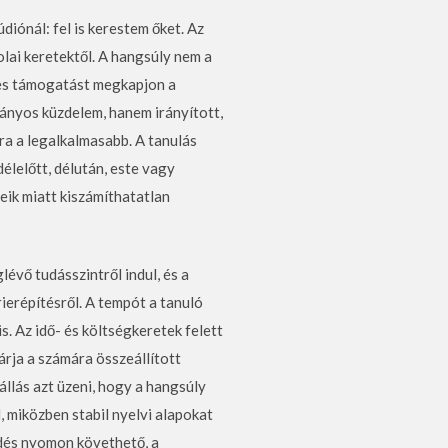
iónál: fel is kerestem őket. Az
lai keretektől. A hangsúly nem a
ges támogatást megkapjon a
ányos küzdelem, hanem irányított,
ra a legalkalmasabb. A tanulás
élelőtt, délután, este vagy
eik miatt kiszámíthatatlan
évő tudásszintről indul, és a
rierépítésről. A tempót a tanuló
s. Az idő- és költségkeretek felett
rja a számára összeállított
áállás azt üzeni, hogy a hangsúly
 miközben stabil nyelvi alapokat
lődés nyomon követhető, a