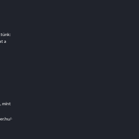
tünk:
at a
, mint
er.hu/-