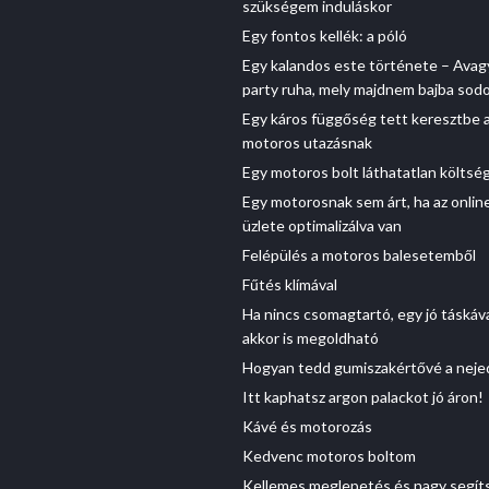
szükségem induláskor
Egy fontos kellék: a póló
Egy kalandos este története – Avag
party ruha, mely majdnem bajba sod
Egy káros függőség tett keresztbe 
motoros utazásnak
Egy motoros bolt láthatatlan költsé
Egy motorosnak sem árt, ha az onlin
üzlete optimalizálva van
Felépülés a motoros balesetemből
Fűtés klímával
Ha nincs csomagtartó, egy jó táskáva
akkor is megoldható
Hogyan tedd gumiszakértővé a neje
Itt kaphatsz argon palackot jó áron!
Kávé és motorozás
Kedvenc motoros boltom
Kellemes meglepetés és nagy segít