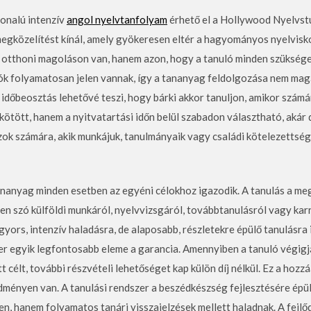
onalú intenzív
angol nyelvtanfolyam
érhető el a Hollywood Nyelvstúd
egközelítést kínál, amely gyökeresen eltér a hagyományos nyelvisko
z otthoni magoláson van, hanem azon, hogy a tanuló minden szüksé
tók folyamatosan jelen vannak, így a tananyag feldolgozása nem mag
időbeosztás lehetővé teszi, hogy bárki akkor tanuljon, amikor számá
ötött, hanem a nyitvatartási időn belül szabadon választható, akár d
ok számára, akik munkájuk, tanulmányaik vagy családi kötelezettség
anyag minden esetben az egyéni célokhoz igazodik. A tanulás a megl
yen szó külföldi munkáról, nyelvvizsgáról, továbbtanulásról vagy kar
yors, intenzív haladásra, de alaposabb, részletekre épülő tanulásra i
er egyik legfontosabb eleme a garancia. Amennyiben a tanuló végigjá
 célt, további részvételi lehetőséget kap külön díj nélkül. Ez a hozz
ményen van. A tanulási rendszer a beszédkészség fejlesztésére épül,
lten, hanem folyamatos tanári visszajelzések mellett haladnak. A fej