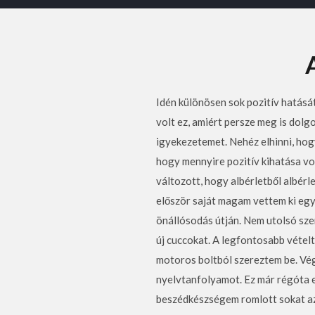
Idén különösen sok pozitív hatás
volt ez, amiért persze meg is dol
igyekezetemet. Nehéz elhinni, hog
hogy mennyire pozitív kihatása vo
változott, hogy albérletből albér
először saját magam vettem ki egy
önállósodás útján. Nem utolsó sz
új cuccokat. A legfontosabb vételt
motoros boltból szereztem be. Vég
nyelvtanfolyamot. Ez már régóta es
beszédkészségem romlott sokat az 