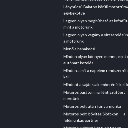
Lánybúcsú Balaton körüli motortúrá
egybekötve
Legyen olyan megbízható az infrafűt
mint a motorunk
Legyen olyan vagány a vízszerelésün
a motorunk
Menő a babakocsi
Minden olyan könnyen menne, mint 
autópart kezelés
Minden, amit a napelem rendszerről 
kell!
Mindent a saját szakemberénél kell 
Motoros barátommal légtisztítóért
mentünk
Motoros bolt után irány a munka
Motoros bolt-bővítés Siófokon — a
földmunkás partner
Motoros boltban kaptunk tippet