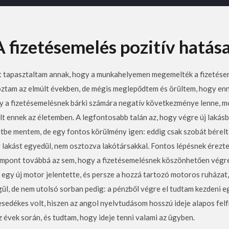
A fizetésemelés pozitív hatása
át tapasztaltam annak, hogy a munkahelyemen megemelték a fizetés
goztam az elmúlt években, de mégis meglepődtem és örültem, hogy enn
y a fizetésemelésnek bárki számára negatív következménye lenne, mo
lt ennek az életemben. A legfontosabb talán az, hogy végre új lakás
letbe mentem, de egy fontos körülmény igen: eddig csak szobát bére
 lakást egyedül, nem osztozva lakótársakkal. Fontos lépésnek éreztem
empont továbbá az sem, hogy a fizetésemelésnek köszönhetően végr
 egy új motor jelentette, és persze a hozzá tartozó motoros ruházat
ül, de nem utolsó sorban pedig: a pénzből végre el tudtam kezdeni e
edékes volt, hiszen az angol nyelvtudásom hosszú ideje alapos felfr
évek során, és tudtam, hogy ideje tenni valami az ügyben.