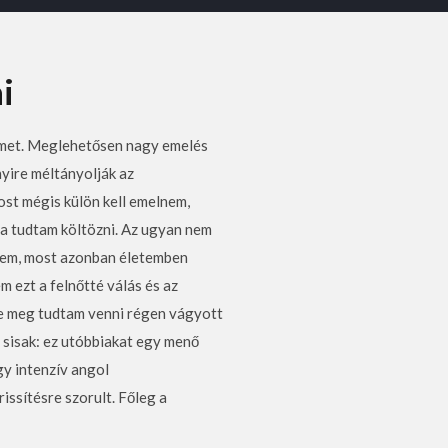
i
emet. Meglehetősen nagy emelés
yire méltányolják az
st mégis külön kell emelnem,
ba tudtam költözni. Az ugyan nem
ltem, most azonban életemben
 ezt a felnőtté válás és az
e meg tudtam venni régen vágyott
, sisak: ez utóbbiakat egy menő
gy intenzív angol
issítésre szorult. Főleg a