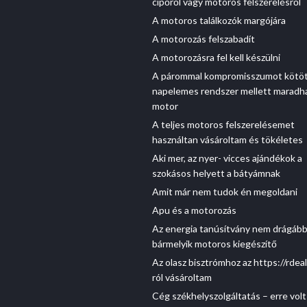
cipőről vagy motoros felszerelésről
A motoros találkozók margójára
A motorozás felszabadít
A motorozásra fel kell készülni
A párommal kompromisszumot kötöt
napelemes rendszer mellett maradh
motor
A teljes motoros felszerelésemet
használtan vásároltam és tökéletes
Aki mer, az nyer- vicces ajándékok a
szokásos helyett a bátyámnak
Amit már nem tudok én megoldani
Apu és a motorozás
Az energia tanúsítvány nem drágább
bármelyik motoros kiegészítő
Az olasz bisztrómhoz az https://rdeal
ról vásároltam
Cég székhelyszolgáltatás – erre volt