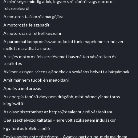
A minőségre mindig adok, legyen szó cipőről vagy motoros
felszerelésről
A motoros találkozók margójára
A motorozás felszabadít
A motorozásra fel kell készülni
A párommal kompromisszumot kötöttünk: napelemes rendszer
mellett maradhat a motor
A teljes motoros felszerelésemet használtan vásároltam és
tökéletes
Aki mer, az nyer- vicces ajándékok a szokásos helyett a bátyámnak
Amit már nem tudok én megoldani
Apu és a motorozás
Az energia tanúsítvány nem drágább, mint bármelyik motoros
kiegészítő
Az olasz bisztrómhoz az https://rdealer.hu/-ról vásároltam
Cég székhelyszolgáltatás – erre volt szükségem induláskor
Egy fontos kellék: a póló
Egy kalandos este története – Avagy a party ruha, mely majdnem