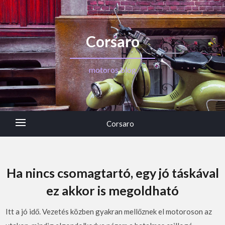
Corsaro
motoros blog
Corsaro
Ha nincs csomagtartó, egy jó táskával
ez akkor is megoldható
Itt a jó idő. Vezetés közben gyakran mellőznek el motoroson az