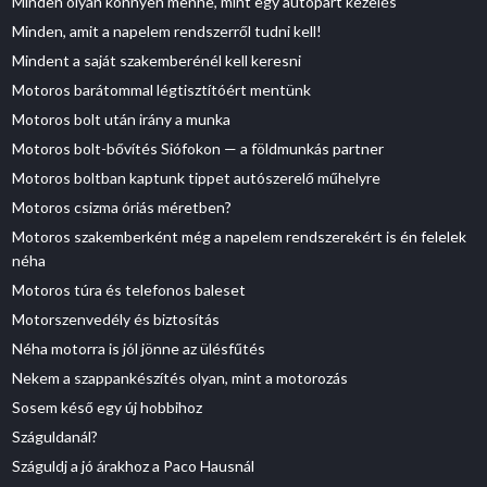
Minden olyan könnyen menne, mint egy autópart kezelés
Minden, amit a napelem rendszerről tudni kell!
Mindent a saját szakemberénél kell keresni
Motoros barátommal légtisztítóért mentünk
Motoros bolt után irány a munka
Motoros bolt-bővítés Siófokon — a földmunkás partner
Motoros boltban kaptunk tippet autószerelő műhelyre
Motoros csizma óriás méretben?
Motoros szakemberként még a napelem rendszerekért is én felelek
néha
Motoros túra és telefonos baleset
Motorszenvedély és biztosítás
Néha motorra is jól jönne az ülésfűtés
Nekem a szappankészítés olyan, mint a motorozás
Sosem késő egy új hobbihoz
Száguldanál?
Száguldj a jó árakhoz a Paco Hausnál