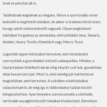
övek és pénztárcák is.
Találhatnak maguknak az elegáns, illetve a sportosabb vonal
kedvelői is megfelelő táskákat, de akkor is érdemes körül nézni,
ha egy adott márka kedvelői vagyunk. Olyan megbízható
márkákat forgalmaz az annatáska, mint példádul Jana, Tamaris,
Anekke, Heavy Tootls, Kimmidoll vagy Marco Tozzi.
Legutóbb éppen hátizsákot kerestem, mert kirándulást
szerveztünk a gyerekekkel a közeli vadasparkba. Minden, a
háztartásban fellelhető darab elég elnyűtt volt már, gondoltam
ideje beszerezni újat. Most is, mint mindig pár kattintással
megtaláltam, amit kerestem. A szűrőben a hátitáskákat
választottam ki, de még így is többoldalnyi találat között
böngészhettem. Ilyen helyekre szerencsésebb a sötétebb,
tartósabb anyagból készült táskákat kiválasztani. Bármilyen