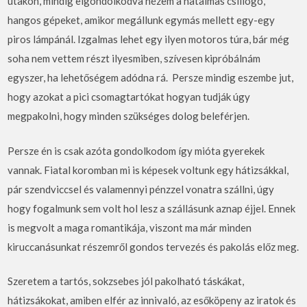
utakon, mindig elgondolkodva nézem a hatalmas csillogó,
hangos gépeket, amikor megállunk egymás mellett egy-egy
piros lámpánál. Izgalmas lehet egy ilyen motoros túra, bár még
soha nem vettem részt ilyesmiben, szívesen kipróbálnám
egyszer, ha lehetőségem adódna rá. Persze mindig eszembe jut,
hogy azokat a pici csomagtartókat hogyan tudják úgy
megpakolni, hogy minden szükséges dolog beleférjen.
Persze én is csak azóta gondolkodom így mióta gyerekek
vannak. Fiatal koromban mi is képesek voltunk egy hátizsákkal,
pár szendviccsel és valamennyi pénzzel vonatra szállni, úgy
hogy fogalmunk sem volt hol lesz a szállásunk aznap éjjel. Ennek
is megvolt a maga romantikája, viszont ma már minden
kiruccanásunkat részemről gondos tervezés és pakolás előz meg.
Szeretem a tartós, sokzsebes jól pakolható táskákat,
hátizsákokat, amiben elfér az innivaló, az esőköpeny az iratok és