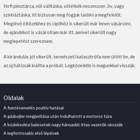
férfi pénztárca, női válltáska, sötétkék neszesszer, öv, vagy
színháztáska, itt biztosan meg fogjuk találni a megfelelőt.
Meglévő öltözékhez és cipőhöz is sikerült már innen vásárolni,
de ajándékot is vásároltam már itt, amivel sikerült nagy
meglepetést szereznem.
A kirándulás jól sikerült, természeti katasztrófa nem ütött be, de
az új hátizsák kiállta a próbát. Legközelebb is magunkkal visszük.
Oldalak
A fizetésemelés pozitív hatásai
A gázbojler megjavítása után indulhatott a motoros túra
A közlekedési balesetek nagy hányadát ittas vezetők okozzák
A legfontosabb első lépések