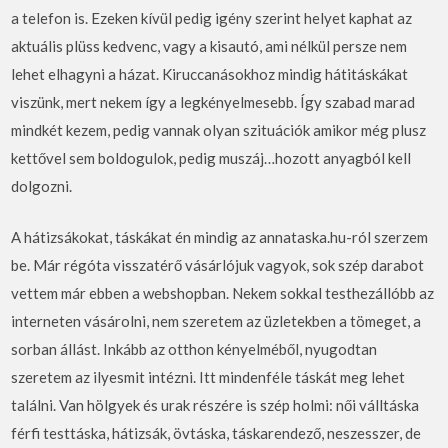
a telefon is. Ezeken kívül pedig igény szerint helyet kaphat az
aktuális plüss kedvenc, vagy a kisautó, ami nélkül persze nem
lehet elhagyni a házat. Kiruccanásokhoz mindig hátitáskákat
viszünk, mert nekem így a legkényelmesebb. Így szabad marad
mindkét kezem, pedig vannak olyan szituációk amikor még plusz
kettővel sem boldogulok, pedig muszáj…hozott anyagból kell
dolgozni.
A hátizsákokat, táskákat én mindig az annataska.hu-ról szerzem
be. Már régóta visszatérő vásárlójuk vagyok, sok szép darabot
vettem már ebben a webshopban. Nekem sokkal testhezállóbb az
interneten vásárolni, nem szeretem az üzletekben a tömeget, a
sorban állást. Inkább az otthon kényelméből, nyugodtan
szeretem az ilyesmit intézni. Itt mindenféle táskát meg lehet
találni. Van hölgyek és urak részére is szép holmi: női válltáska
férfi testtáska, hátizsák, övtáska, táskarendező, neszesszer, de