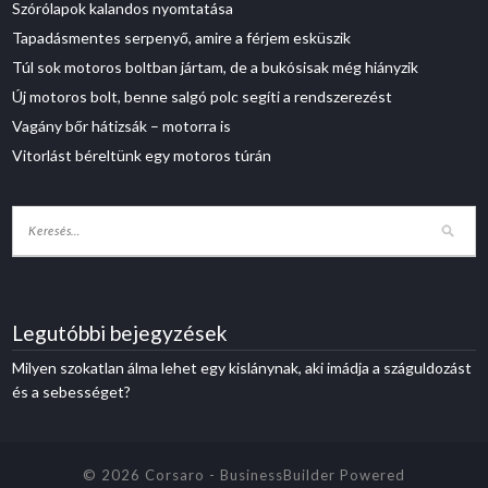
Szórólapok kalandos nyomtatása
Tapadásmentes serpenyő, amire a férjem esküszik
Túl sok motoros boltban jártam, de a bukósisak még hiányzik
Új motoros bolt, benne salgó polc segíti a rendszerezést
Vagány bőr hátizsák – motorra is
Vitorlást béreltünk egy motoros túrán
Legutóbbi bejegyzések
Milyen szokatlan álma lehet egy kislánynak, aki imádja a száguldozást
és a sebességet?
© 2026 Corsaro
-
BusinessBuilder
Powered