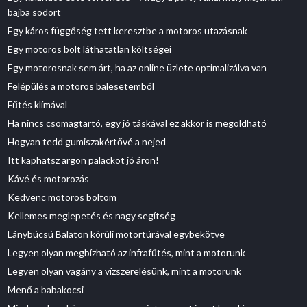
bajba sodort
Egy káros függőség tett keresztbe a motoros utazásnak
Egy motoros bolt láthatatlan költségei
Egy motorosnak sem árt, ha az online üzlete optimalizálva van
Felépülés a motoros balesetemből
Fűtés klímával
Ha nincs csomagtartó, egy jó táskával ez akkor is megoldható
Hogyan tedd gumiszakértővé a nejed
Itt kaphatsz argon palackot jó áron!
Kávé és motorozás
Kedvenc motoros boltom
Kellemes meglepetés és nagy segítség
Lánybúcsú Balaton körüli motortúrával egybekötve
Legyen olyan megbízható az infrafűtés, mint a motorunk
Legyen olyan vagány a vízszerelésünk, mint a motorunk
Menő a babakocsi