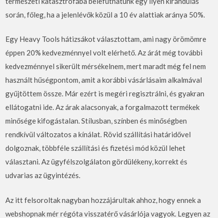
természeti katasztrófába belefuthatunk egy ilyen kirándulás
során, főleg, ha a jelenlévők közül a 10 év alattiak aránya 50%.
Egy Heavy Tools hátizsákot választottam, ami nagy örömömre
éppen 20% kedvezménnyel volt elérhető. Az árát még további
kedvezménnyel sikerült mérsékelnem, mert maradt még fel nem
használt hűségpontom, amit a korábbi vásárlásaim alkalmával
gyűjtöttem össze. Már ezért is megéri regisztrálni, és gyakran
ellátogatni ide. Az árak alacsonyak, a forgalmazott termékek
minősége kifogástalan. Stílusban, színben és minőségben
rendkívül változatos a kínálat. Rövid szállítási határidővel
dolgoznak, többféle szállítási és fizetési mód közül lehet
választani. Az ügyfélszolgálaton gördülékeny, korrekt és
udvarias az ügyintézés.
Az itt felsoroltak nagyban hozzájárultak ahhoz, hogy ennek a
webshopnak mér régóta visszatérő vásárlója vagyok. Legyen az