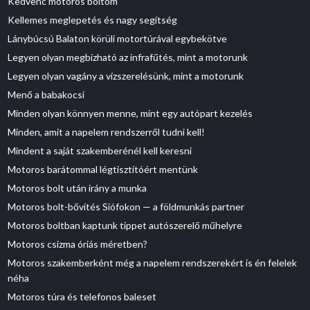
Kedvenc motoros boltom
Kellemes meglepetés és nagy segítség
Lánybúcsú Balaton körüli motortúrával egybekötve
Legyen olyan megbízható az infrafűtés, mint a motorunk
Legyen olyan vagány a vízszerelésünk, mint a motorunk
Menő a babakocsi
Minden olyan könnyen menne, mint egy autópart kezelés
Minden, amit a napelem rendszerről tudni kell!
Mindent a saját szakemberénél kell keresni
Motoros barátommal légtisztítóért mentünk
Motoros bolt után irány a munka
Motoros bolt-bővítés Siófokon — a földmunkás partner
Motoros boltban kaptunk tippet autószerelő műhelyre
Motoros csizma óriás méretben?
Motoros szakemberként még a napelem rendszerekért is én felelek
néha
Motoros túra és telefonos baleset