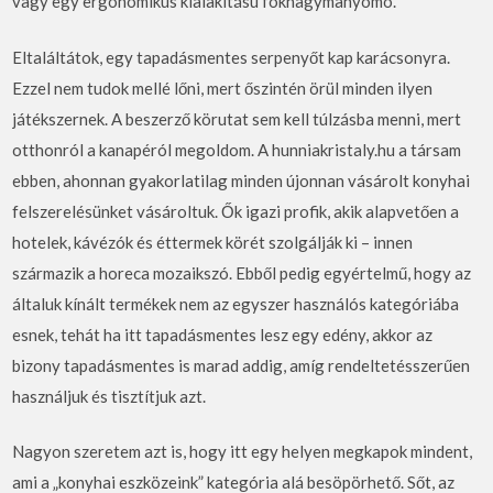
vagy egy ergonomikus kialakítású fokhagymanyomó.
Eltaláltátok, egy tapadásmentes serpenyőt kap karácsonyra.
Ezzel nem tudok mellé lőni, mert őszintén örül minden ilyen
játékszernek. A beszerző körutat sem kell túlzásba menni, mert
otthonról a kanapéról megoldom. A hunniakristaly.hu a társam
ebben, ahonnan gyakorlatilag minden újonnan vásárolt konyhai
felszerelésünket vásároltuk. Ők igazi profik, akik alapvetően a
hotelek, kávézók és éttermek körét szolgálják ki – innen
származik a horeca mozaikszó. Ebből pedig egyértelmű, hogy az
általuk kínált termékek nem az egyszer használós kategóriába
esnek, tehát ha itt tapadásmentes lesz egy edény, akkor az
bizony tapadásmentes is marad addig, amíg rendeltetésszerűen
használjuk és tisztítjuk azt.
Nagyon szeretem azt is, hogy itt egy helyen megkapok mindent,
ami a „konyhai eszközeink” kategória alá besöpörhető. Sőt, az