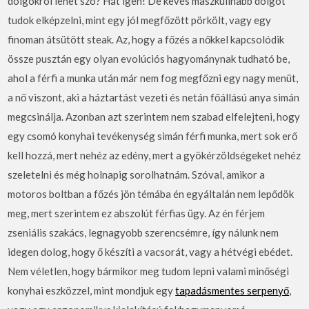
dolgokról lehet szó? Hát igen! De kevés maszkulinabb dolgot
tudok elképzelni, mint egy jól megfőzött pörkölt, vagy egy
finoman átsütött steak. Az, hogy a főzés a nőkkel kapcsolódik
össze pusztán egy olyan evolúciós hagyománynak tudható be,
ahol a férfi a munka után már nem fog megfőzni egy nagy menüt,
a nő viszont, aki a háztartást vezeti és netán főállású anya simán
megcsinálja. Azonban azt szerintem nem szabad elfelejteni, hogy
egy csomó konyhai tevékenység simán férfi munka, mert sok erő
kell hozzá, mert nehéz az edény, mert a gyökérzöldségeket nehéz
szeletelni és még holnapig sorolhatnám. Szóval, amikor a
motoros boltban a főzés jön témába én egyáltalán nem lepődök
meg, mert szerintem ez abszolút férfias ügy. Az én férjem
zseniális szakács, legnagyobb szerencsémre, így nálunk nem
idegen dolog, hogy ő készíti a vacsorát, vagy a hétvégi ebédet.
Nem véletlen, hogy bármikor meg tudom lepni valami minőségi
konyhai eszközzel, mint mondjuk egy
tapadásmentes serpenyő
,