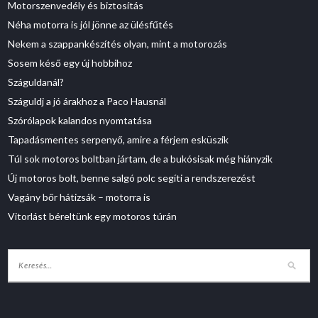
Motorszenvedély és biztosítás
Néha motorra is jól jönne az ülésfűtés
Nekem a szappankészítés olyan, mint a motorozás
Sosem késő egy új hobbihoz
Száguldanál?
Száguldj a jó árakhoz a Paco Hausnál
Szórólapok kalandos nyomtatása
Tapadásmentes serpenyő, amire a férjem esküszik
Túl sok motoros boltban jártam, de a bukósisak még hiányzik
Új motoros bolt, benne salgó polc segíti a rendszerezést
Vagány bőr hátizsák – motorra is
Vitorlást béreltünk egy motoros túrán