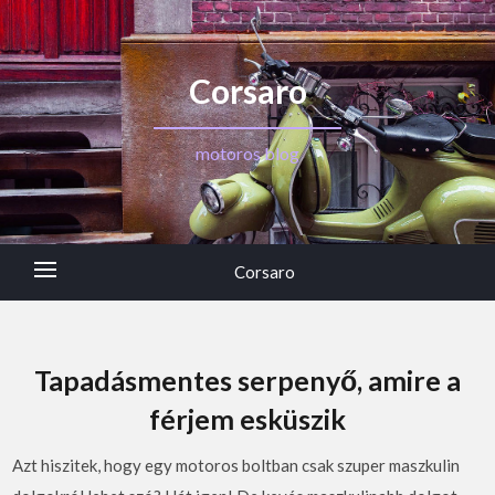
Corsaro
motoros blog
Corsaro
Tapadásmentes serpenyő, amire a
férjem esküszik
Azt hiszitek, hogy egy motoros boltban csak szuper maszkulin