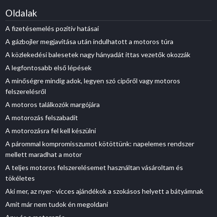
Oldalak
A fizetésemelés pozitív hatásai
A gázbojler megjavítása után indulhatott a motoros túra
A közlekedési balesetek nagy hányadát ittas vezetők okozzák
A legfontosabb első lépések
A minőségre mindig adok, legyen szó cipőről vagy motoros
felszerelésről
A motoros találkozók margójára
A motorozás felszabadít
A motorozásra fel kell készülni
A párommal kompromisszumot kötöttünk: napelemes rendszer
mellett maradhat a motor
A teljes motoros felszerelésemet használtan vásároltam és
tökéletes
Aki mer, az nyer- vicces ajándékok a szokásos helyett a bátyámnak
Amit már nem tudok én megoldani