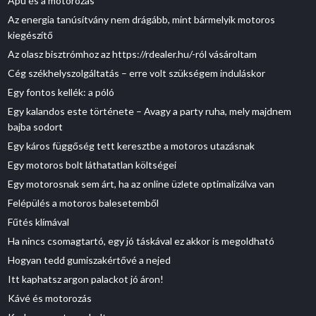
Apu és a motorozás
Az energia tanúsítvány nem drágább, mint bármelyik motoros
kiegészítő
Az olasz bisztrómhoz az https://rdealer.hu/-ról vásároltam
Cég székhelyszolgáltatás – erre volt szükségem induláskor
Egy fontos kellék: a póló
Egy kalandos este története – Avagy a party ruha, mely majdnem
bajba sodort
Egy káros függőség tett keresztbe a motoros utazásnak
Egy motoros bolt láthatatlan költségei
Egy motorosnak sem árt, ha az online üzlete optimalizálva van
Felépülés a motoros balesetemből
Fűtés klímával
Ha nincs csomagtartó, egy jó táskával ez akkor is megoldható
Hogyan tedd gumiszakértővé a nejed
Itt kaphatsz argon palackot jó áron!
Kávé és motorozás