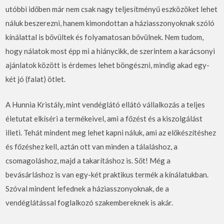
utóbbi időben már nem csak nagy teljesítményű eszközöket lehet
náluk beszerezni, hanem kimondottan a háziasszonyoknak szóló
kínálattal is bővültek és folyamatosan bővülnek. Nem tudom,
hogy nálatok most épp mi a hiánycikk, de szerintem a karácsonyi
ajánlatok között is érdemes lehet böngészni, mindig akad egy-
két jó (falat) ötlet.
A Hunnia Kristály, mint vendéglátó ellátó vállalkozás a teljes
életutat elkíséri a termékeivel, ami a főzést és a kiszolgálást
illeti. Tehát mindent meg lehet kapni náluk, ami az előkészítéshez
és főzéshez kell, aztán ott van minden a tálaláshoz, a
csomagoláshoz, majd a takarításhoz is. Sőt! Még a
bevásárláshoz is van egy-két praktikus termék a kínálatukban.
Szóval mindent lefednek a háziasszonyoknak, de a
vendéglátással foglalkozó szakembereknek is akár.