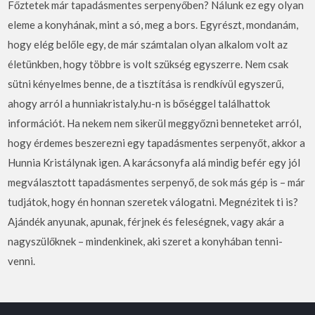
Főztetek már tapadásmentes serpenyőben? Nálunk ez egy olyan
eleme a konyhának, mint a só, meg a bors. Egyrészt, mondanám,
hogy elég belőle egy, de már számtalan olyan alkalom volt az
életünkben, hogy többre is volt szükség egyszerre. Nem csak
sütni kényelmes benne, de a tisztítása is rendkívül egyszerű,
ahogy arról a hunniakristaly.hu-n is bőséggel találhattok
információt. Ha nekem nem sikerül meggyőzni benneteket arról,
hogy érdemes beszerezni egy tapadásmentes serpenyőt, akkor a
Hunnia Kristálynak igen. A karácsonyfa alá mindig befér egy jól
megválasztott tapadásmentes serpenyő, de sok más gép is – már
tudjátok, hogy én honnan szeretek válogatni. Megnézitek ti is?
Ajándék anyunak, apunak, férjnek és feleségnek, vagy akár a
nagyszülőknek – mindenkinek, aki szeret a konyhában tenni-
venni.