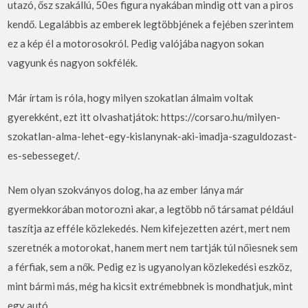
utazó, ősz szakállú, 50es figura nyakában mindig ott van a piros
kendő. Legalábbis az emberek legtöbbjének a fejében szerintem
ez a kép él a motorosokról. Pedig valójába nagyon sokan
vagyunk és nagyon sokfélék.
Már írtam is róla, hogy milyen szokatlan álmaim voltak
gyerekként, ezt itt olvashatjátok: https://corsaro.hu/milyen-
szokatlan-alma-lehet-egy-kislanynak-aki-imadja-szaguldozast-
es-sebesseget/.
Nem olyan szokványos dolog, ha az ember lánya már
gyermekkorában motorozni akar, a legtöbb nő társamat például
taszítja az efféle közlekedés. Nem kifejezetten azért, mert nem
szeretnék a motorokat, hanem mert nem tartják túl nőiesnek sem
a férfiak, sem a nők. Pedig ez is ugyanolyan közlekedési eszköz,
mint bármi más, még ha kicsit extrémebbnek is mondhatjuk, mint
egy autó.