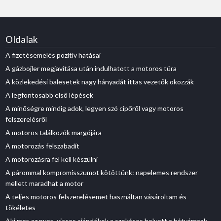
Oldalak
A fizetésemelés pozitív hatásai
A gázbojler megjavítása után indulhatott a motoros túra
A közlekedési balesetek nagy hányadát ittas vezetők okozzák
A legfontosabb első lépések
A minőségre mindig adok, legyen szó cipőről vagy motoros
felszerelésről
A motoros találkozók margójára
A motorozás felszabadít
A motorozásra fel kell készülni
A párommal kompromisszumot kötöttünk: napelemes rendszer
mellett maradhat a motor
A teljes motoros felszerelésemet használtan vásároltam és
tökéletes
Aki mer, az nyer- vicces ajándékok a szokásos helyett a bátyámnak