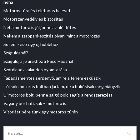
néha
Motoros túra és telefonos baleset
Motorszenvedély és biztosítás
Néha motorra is jól jönne az ülésfűtés
Nekem a szappankészítés olyan, mint a motorozás
Sosem késő egy új hobbihoz
Száguldanál?
Száguldj a jó árakhoz a Paco Hausnál
Szórólapok kalandos nyomtatása
Tapadásmentes serpenyő, amire a férjem esküszik
Túl sok motoros boltban jártam, de a bukósisak még hiányzik
Új motoros bolt, benne salgó polc segíti a rendszerezést
Vagány bőr hátizsák – motorra is
Vitorlást béreltünk egy motoros túrán