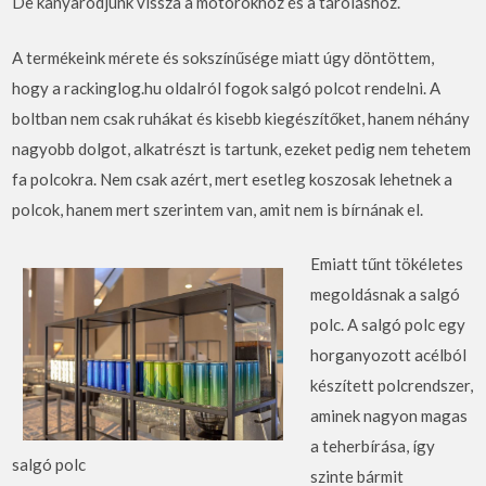
De kanyarodjunk vissza a motorokhoz és a tároláshoz.
A termékeink mérete és sokszínűsége miatt úgy döntöttem,
hogy a rackinglog.hu oldalról fogok salgó polcot rendelni. A
boltban nem csak ruhákat és kisebb kiegészítőket, hanem néhány
nagyobb dolgot, alkatrészt is tartunk, ezeket pedig nem tehetem
fa polcokra. Nem csak azért, mert esetleg koszosak lehetnek a
polcok, hanem mert szerintem van, amit nem is bírnának el.
Emiatt tűnt tökéletes
megoldásnak a salgó
polc. A salgó polc egy
horganyozott acélból
készített polcrendszer,
aminek nagyon magas
a teherbírása, így
salgó polc
szinte bármit