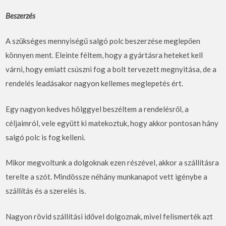
Beszerzés
A szükséges mennyiségű salgó polc beszerzése meglepően
könnyen ment. Eleinte féltem, hogy a gyártásra heteket kell
várni, hogy emiatt csúszni fog a bolt tervezett megnyitása, de a
rendelés leadásakor nagyon kellemes meglepetés ért.
Egy nagyon kedves hölggyel beszéltem a rendelésről, a
céljaimról, vele együtt ki matekoztuk, hogy akkor pontosan hány
salgó polc is fog kelleni.
Mikor megvoltunk a dolgoknak ezen részével, akkor a szállításra
terelte a szót. Mindössze néhány munkanapot vett igénybe a
szállítás és a szerelés is.
Nagyon rövid szállítási idővel dolgoznak, mivel felismerték azt