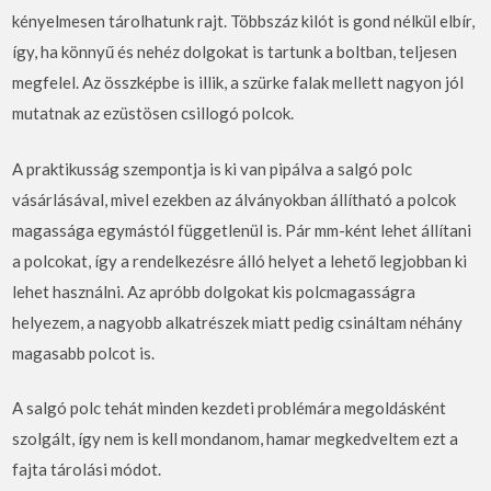
kényelmesen tárolhatunk rajt. Többszáz kilót is gond nélkül elbír,
így, ha könnyű és nehéz dolgokat is tartunk a boltban, teljesen
megfelel. Az összképbe is illik, a szürke falak mellett nagyon jól
mutatnak az ezüstösen csillogó polcok.
A praktikusság szempontja is ki van pipálva a salgó polc
vásárlásával, mivel ezekben az álványokban állítható a polcok
magassága egymástól függetlenül is. Pár mm-ként lehet állítani
a polcokat, így a rendelkezésre álló helyet a lehető legjobban ki
lehet használni. Az apróbb dolgokat kis polcmagasságra
helyezem, a nagyobb alkatrészek miatt pedig csináltam néhány
magasabb polcot is.
A salgó polc tehát minden kezdeti problémára megoldásként
szolgált, így nem is kell mondanom, hamar megkedveltem ezt a
fajta tárolási módot.