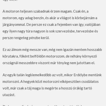
A motoron teljesen szabadnak érzem magam. Csak én, a
motorom, egy adag benzin, és akár a világot is körbejárnám a
járgányommal. De persze ez csak a fejemben van így, valójában
egy ilyen nagy túra nagyon is sok szervezésbe, tervezésbe és
persze rengeteg pénzbe kerül.
Ez az álmom még messze van, még nem igazán mentem hosszabb
körutakra, főként belföldön motorozom, de néhány környező
országnál messzebbre viszont már tényleg nem jutottam el.
Az egyik talán legkiemelkedőbb az volt, mikor Erdélybe mentünk
motorozni. A hegyek közt motorozni elképesztően csodálatos
volt, már csak a táj maga is megérte a hosszú órákig tartó
utazást.