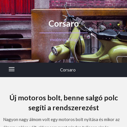
Corsaro
motoros blog
Corsaro
Új motoros bolt, benne salgó polc
segíti a rendszerezést
Nagyon nagy álmom volt egy motoros bolt nyitása és mikor az