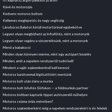
Itt kaphatsz argon palackot jó áron!
Kávé és motorozás
Kedvenc motoros boltom
Kellemes meglepetés és nagy segítség
Lánybúcsú Balaton körüli motortúrával egybekötve
Legyen olyan megbízható az infrafűtés, mint a motorunk
Legyen olyan vagány a vízszerelésünk, mint a motorunk
Menő a babakocsi
Minden olyan könnyen menne, mint egy autópart kezelés
Minden, amit a napelem rendszerről tudni kell!
Mindent a saját szakemberénél kell keresni
Motoros barátommal légtisztítóért mentünk
Motoros bolt után irány a munka
Motoros bolt-bővítés Siófokon — a földmunkás partner
Motoros boltban kaptunk tippet autószerelő műhelyre
Motoros csizma óriás méretben?
Motoros szakemberként még a napelem rendszerekért is én felelek