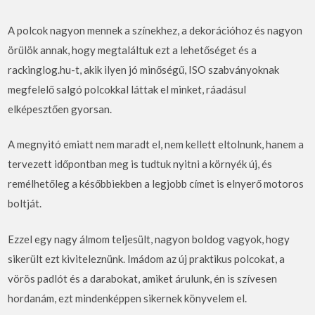
A polcok nagyon mennek a színekhez, a dekorációhoz és nagyon
örülök annak, hogy megtaláltuk ezt a lehetőséget és a
rackinglog.hu-t, akik ilyen jó minőségű, ISO szabványoknak
megfelelő salgó polcokkal láttak el minket, ráadásul
elképesztően gyorsan.
A megnyitó emiatt nem maradt el, nem kellett eltolnunk, hanem a
tervezett időpontban meg is tudtuk nyitni a környék új, és
remélhetőleg a későbbiekben a legjobb címet is elnyerő motoros
boltját.
Ezzel egy nagy álmom teljesült, nagyon boldog vagyok, hogy
sikerült ezt kiviteleznünk. Imádom az új praktikus polcokat, a
vörös padlót és a darabokat, amiket árulunk, én is szívesen
hordanám, ezt mindenképpen sikernek könyvelem el.