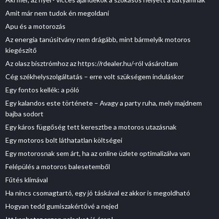
Amit már nem tudok én megoldani
Apu és a motorozás
Az energia tanúsítvány nem drágább, mint bármelyik motoros
kiegészítő
Az olasz bisztrómhoz az https://rdealer.hu/-ról vásároltam
Cég székhelyszolgáltatás – erre volt szükségem induláskor
Egy fontos kellék: a póló
Egy kalandos este története – Avagy a party ruha, mely majdnem
bajba sodort
Egy káros függőség tett keresztbe a motoros utazásnak
Egy motoros bolt láthatatlan költségei
Egy motorosnak sem árt, ha az online üzlete optimalizálva van
Felépülés a motoros balesetemből
Fűtés klímával
Ha nincs csomagtartó, egy jó táskával ez akkor is megoldható
Hogyan tedd gumiszakértővé a nejed