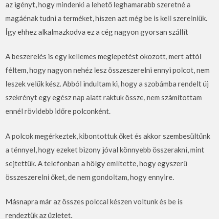
az igényt, hogy mindenki a lehető leghamarabb szeretné a
magáénak tudni a terméket, hiszen azt még be is kell szerelniük.
Így ehhez alkalmazkodva ez a cég nagyon gyorsan szállít
A beszerelés is egy kellemes meglepetést okozott, mert attól
féltem, hogy nagyon nehéz lesz összeszerelni ennyi polcot, nem
leszek velük kész. Abból indultam ki, hogy a szobámba rendelt új
szekrényt egy egész nap alatt raktuk össze, nem számítottam
ennél rövidebb időre polconként.
A polcok megérkeztek, kibontottuk őket és akkor szembesültünk
a ténnyel, hogy ezeket bizony jóval könnyebb összerakni, mint
sejtettük. A telefonban a hölgy említette, hogy egyszerű
összeszerelni őket, de nem gondoltam, hogy ennyire.
Másnapra már az összes polccal készen voltunk és be is
rendeztük az üzletet.