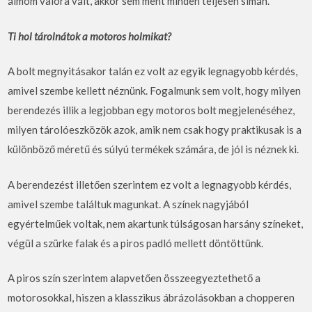
álmom valóra vált, akkor sem ment minden teljesen simán.
Ti hol tárolnátok a motoros holmikat?
A bolt megnyitásakor talán ez volt az egyik legnagyobb kérdés,
amivel szembe kellett néznünk. Fogalmunk sem volt, hogy milyen
berendezés illik a legjobban egy motoros bolt megjelenéséhez,
milyen tárolóeszközök azok, amik nem csak hogy praktikusak is a
különböző méretű és súlyú termékek számára, de jól is néznek ki.
A berendezést illetően szerintem ez volt a legnagyobb kérdés,
amivel szembe találtuk magunkat. A színek nagyjából
egyértelműek voltak, nem akartunk túlságosan harsány színeket,
végül a szürke falak és a piros padló mellett döntöttünk.
A piros szín szerintem alapvetően összeegyeztethető a
motorosokkal, hiszen a klasszikus ábrázolásokban a chopperen