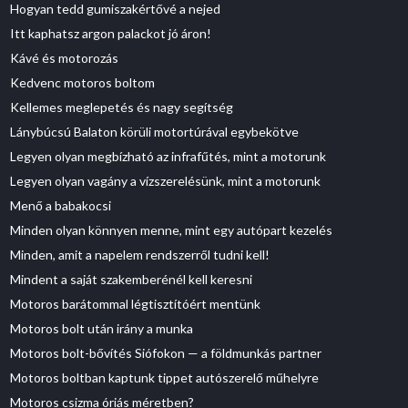
Hogyan tedd gumiszakértővé a nejed
Itt kaphatsz argon palackot jó áron!
Kávé és motorozás
Kedvenc motoros boltom
Kellemes meglepetés és nagy segítség
Lánybúcsú Balaton körüli motortúrával egybekötve
Legyen olyan megbízható az infrafűtés, mint a motorunk
Legyen olyan vagány a vízszerelésünk, mint a motorunk
Menő a babakocsi
Minden olyan könnyen menne, mint egy autópart kezelés
Minden, amit a napelem rendszerről tudni kell!
Mindent a saját szakemberénél kell keresni
Motoros barátommal légtisztítóért mentünk
Motoros bolt után irány a munka
Motoros bolt-bővítés Siófokon — a földmunkás partner
Motoros boltban kaptunk tippet autószerelő műhelyre
Motoros csizma óriás méretben?