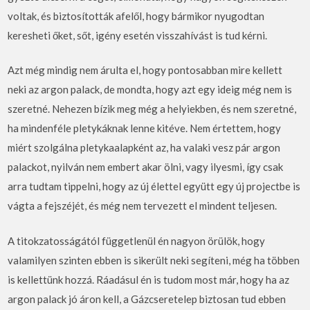
voltak, és biztosították afelől, hogy bármikor nyugodtan
keresheti őket, sőt, igény esetén visszahívást is tud kérni.
Azt még mindig nem árulta el, hogy pontosabban mire kellett
neki az argon palack, de mondta, hogy azt egy ideig még nem is
szeretné. Nehezen bízik meg még a helyiekben, és nem szeretné,
ha mindenféle pletykáknak lenne kitéve. Nem értettem, hogy
miért szolgálna pletykaalapként az, ha valaki vesz pár argon
palackot, nyilván nem embert akar ölni, vagy ilyesmi, így csak
arra tudtam tippelni, hogy az új élettel együtt egy új projectbe is
vágta a fejszéjét, és még nem tervezett el mindent teljesen.
A titokzatosságától függetlenül én nagyon örülök, hogy
valamilyen szinten ebben is sikerült neki segíteni, még ha többen
is kellettünk hozzá. Ráadásul én is tudom most már, hogy ha az
argon palack jó áron kell, a Gázcseretelep biztosan tud ebben