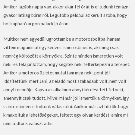
Amikor lazább napja van, akkor akár fél órát is el tudunk témázni
gyakorlatilag bármiről. Legutóbb például az került szóba, hogy
hol kapható argon palack jó áron.
Múltkor nem egyedül ugrottam be a motorosboltba, hanem
vittem magammal egy kedves ismerősömet is, aki még csak
nemrég költözött a környékre. Szinte minden ismeretlen volt
neki, és felajánlottam, hogy segítek neki feltérképezni a terepet.
Amikor a motoros üzletet mutattam meg neki, pont jól
időzítettünk, mert Jani, az eladó most szabadabb volt, nem volt
annyi teendője. Kapva az alkalmon annyi kérdést tett fel neki,
amennyit csak tudott. Mivel mi már jól ismertük a környéket, így
szinte mindenre tudtunk válaszolni. Amikor már azt hittük, hogy
kimaxoltuk a lehetőségeket, feltett egy olyan kérdést, amire mi
nem tudtunk választ adni.