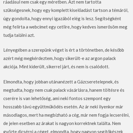
ráadásul nem csak egy méretben. Azt nem tartotta
szükségesnek, hogy egy komplett kiselőadást tartson a témáról,
úgy gondolta, hogy ennyi igazából elég is lesz. Segítségként
még felírta a webcímet egy cetlire, hogy kedves ismerősöm meg
tudja találni azt.
Lényegében a szerepünk véget is ért a történetben, de később
azért még megkérdeztem, hogy sikerült-e az argon palack
akciója. Mint kiderült, sikerrel járt, és nem is csalódott.
Elmondta, hogy jobban utánanézett a Gázcseretelepnek, és
megtudta, hogy nem csak palack vásárlásra, hanem töltésre és
cserére is van lehetőség, ami neki fontos szempont egy
hosszabb távú együttműködés esetén. Az ár neki ilyenkor már
másodlagos, mert ha megbízható a cég, már nem fogja lecserélni,
de jelen esetben az árakat is nagyon korrektnek találta. Nem
győzte dicsérni a céget, elmondta, hogy nagyon segítőkészek