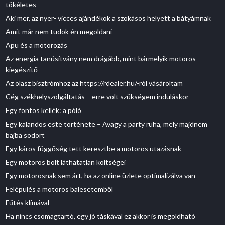
tökéletes
Aki mer, az nyer- vicces ajándékok a szokásos helyett a bátyámnak
Amit már nem tudok én megoldani
Apu és a motorozás
Az energia tanúsítvány nem drágább, mint bármelyik motoros
kiegészítő
Az olasz bisztrómhoz az https://rdealer.hu/-ról vásároltam
Cég székhelyszolgáltatás – erre volt szükségem induláskor
Egy fontos kellék: a póló
Egy kalandos este története – Avagy a party ruha, mely majdnem
bajba sodort
Egy káros függőség tett keresztbe a motoros utazásnak
Egy motoros bolt láthatatlan költségei
Egy motorosnak sem árt, ha az online üzlete optimalizálva van
Felépülés a motoros balesetemből
Fűtés klímával
Ha nincs csomagtartó, egy jó táskával ez akkor is megoldható