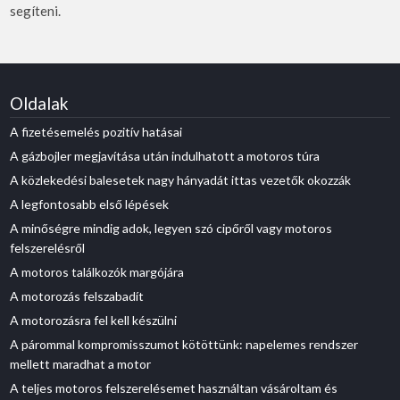
segíteni.
Oldalak
A fizetésemelés pozitív hatásai
A gázbojler megjavítása után indulhatott a motoros túra
A közlekedési balesetek nagy hányadát ittas vezetők okozzák
A legfontosabb első lépések
A minőségre mindig adok, legyen szó cipőről vagy motoros
felszerelésről
A motoros találkozók margójára
A motorozás felszabadít
A motorozásra fel kell készülni
A párommal kompromisszumot kötöttünk: napelemes rendszer
mellett maradhat a motor
A teljes motoros felszerelésemet használtan vásároltam és