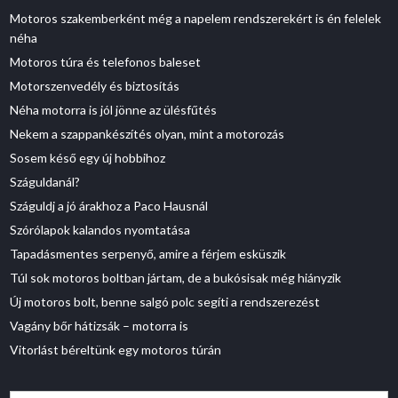
Motoros szakemberként még a napelem rendszerekért is én felelek
néha
Motoros túra és telefonos baleset
Motorszenvedély és biztosítás
Néha motorra is jól jönne az ülésfűtés
Nekem a szappankészítés olyan, mint a motorozás
Sosem késő egy új hobbihoz
Száguldanál?
Száguldj a jó árakhoz a Paco Hausnál
Szórólapok kalandos nyomtatása
Tapadásmentes serpenyő, amire a férjem esküszik
Túl sok motoros boltban jártam, de a bukósisak még hiányzik
Új motoros bolt, benne salgó polc segíti a rendszerezést
Vagány bőr hátizsák – motorra is
Vitorlást béreltünk egy motoros túrán