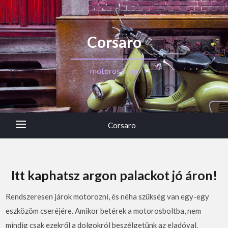
Corsaro
motoros blog
Corsaro
Itt kaphatsz argon palackot jó áron!
Rendszeresen járok motorozni, és néha szükség van egy-egy
eszközöm cseréjére. Amikor betérek a motorosboltba, nem
mindig csak ezekről a dolgokról beszélgetünk az eladóval.