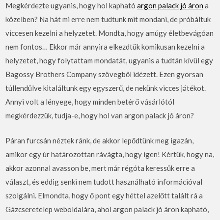
Megkérdezte ugyanis, hogy hol kapható
argon palack jó áron
a
közelben? Na hát mi erre nem tudtunk mit mondani, de próbáltuk
viccesen kezelni a helyzetet. Mondta, hogy amúgy életbevágóan
nem fontos… Ekkor már annyira elkezdtük komikusan kezelni a
helyzetet, hogy folytattam mondatát, ugyanis a tudtán kívül egy
Bagossy Brothers Company szövegből idézett. Ezen gyorsan
túllendülve kitaláltunk egy egyszerű, de nekünk vicces játékot.
Annyi volt a lényege, hogy minden betérő vásárlótól
megkérdezzük, tudja-e, hogy hol van argon palack jó áron?
Páran furcsán néztek ránk, de akkor lepődtünk meg igazán,
amikor egy úr határozottan rávágta, hogy igen! Kértük, hogy na,
akkor azonnal avasson be, mert már régóta keressük erre a
választ, és eddig senki nem tudott használható információval
szolgálni. Elmondta, hogy ő pont egy héttel azelőtt talált rá a
Gázcseretelep weboldalára, ahol argon palack jó áron kapható,