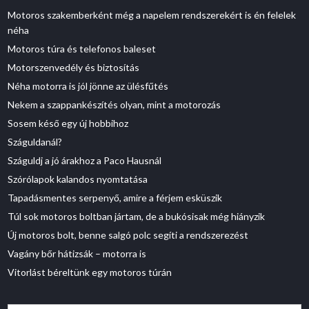
Motoros szakemberként még a napelem rendszerekért is én felelek
néha
Motoros túra és telefonos baleset
Motorszenvedély és biztosítás
Néha motorra is jól jönne az ülésfűtés
Nekem a szappankészítés olyan, mint a motorozás
Sosem késő egy új hobbihoz
Száguldanál?
Száguldj a jó árakhoz a Paco Hausnál
Szórólapok kalandos nyomtatása
Tapadásmentes serpenyő, amire a férjem esküszik
Túl sok motoros boltban jártam, de a bukósisak még hiányzik
Új motoros bolt, benne salgó polc segíti a rendszerezést
Vagány bőr hátizsák – motorra is
Vitorlást béreltünk egy motoros túrán