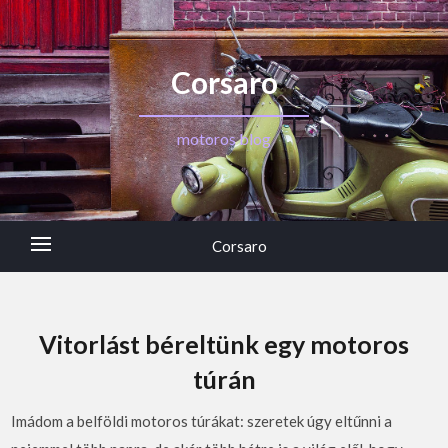
Corsaro
motoros blog
Corsaro
Vitorlást béreltünk egy motoros
túrán
Imádom a belföldi motoros túrákat: szeretek úgy eltűnni a