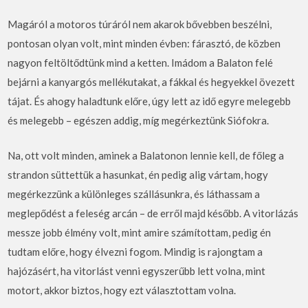
Magáról a motoros túráról nem akarok bővebben beszélni,
pontosan olyan volt, mint minden évben: fárasztó, de közben
nagyon feltöltődtünk mind a ketten. Imádom a Balaton felé
bejárni a kanyargós mellékutakat, a fákkal és hegyekkel övezett
tájat. És ahogy haladtunk előre, úgy lett az idő egyre melegebb
és melegebb – egészen addig, míg megérkeztünk Siófokra.
Na, ott volt minden, aminek a Balatonon lennie kell, de főleg a
strandon süttettük a hasunkat, én pedig alig vártam, hogy
megérkezzünk a különleges szállásunkra, és láthassam a
meglepődést a feleség arcán – de erről majd később. A vitorlázás
messze jobb élmény volt, mint amire számítottam, pedig én
tudtam előre, hogy élvezni fogom. Mindig is rajongtam a
hajózásért, ha vitorlást venni egyszerűbb lett volna, mint
motort, akkor biztos, hogy ezt választottam volna.