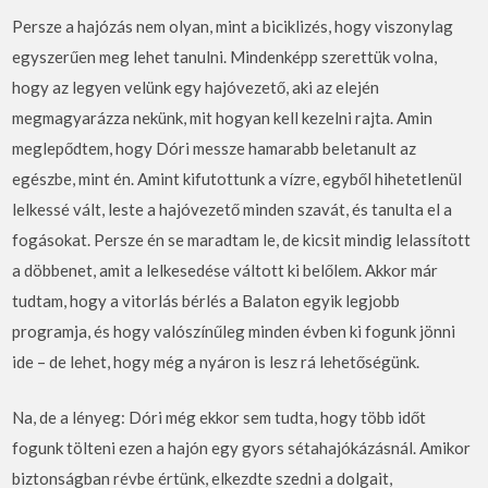
Persze a hajózás nem olyan, mint a biciklizés, hogy viszonylag
egyszerűen meg lehet tanulni. Mindenképp szerettük volna,
hogy az legyen velünk egy hajóvezető, aki az elején
megmagyarázza nekünk, mit hogyan kell kezelni rajta. Amin
meglepődtem, hogy Dóri messze hamarabb beletanult az
egészbe, mint én. Amint kifutottunk a vízre, egyből hihetetlenül
lelkessé vált, leste a hajóvezető minden szavát, és tanulta el a
fogásokat. Persze én se maradtam le, de kicsit mindig lelassított
a döbbenet, amit a lelkesedése váltott ki belőlem. Akkor már
tudtam, hogy a vitorlás bérlés a Balaton egyik legjobb
programja, és hogy valószínűleg minden évben ki fogunk jönni
ide – de lehet, hogy még a nyáron is lesz rá lehetőségünk.
Na, de a lényeg: Dóri még ekkor sem tudta, hogy több időt
fogunk tölteni ezen a hajón egy gyors sétahajókázásnál. Amikor
biztonságban révbe értünk, elkezdte szedni a dolgait,