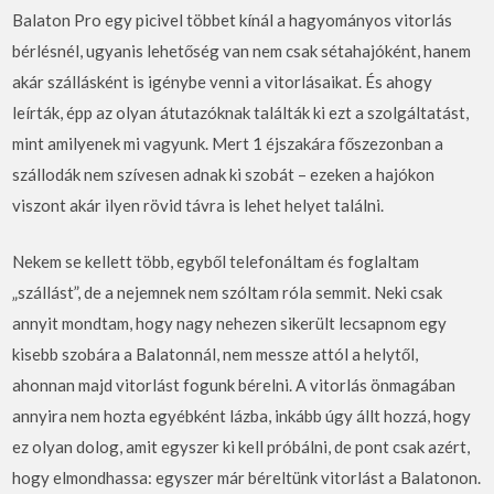
Balaton Pro egy picivel többet kínál a hagyományos vitorlás
bérlésnél, ugyanis lehetőség van nem csak sétahajóként, hanem
akár szállásként is igénybe venni a vitorlásaikat. És ahogy
leírták, épp az olyan átutazóknak találták ki ezt a szolgáltatást,
mint amilyenek mi vagyunk. Mert 1 éjszakára főszezonban a
szállodák nem szívesen adnak ki szobát – ezeken a hajókon
viszont akár ilyen rövid távra is lehet helyet találni.
Nekem se kellett több, egyből telefonáltam és foglaltam
„szállást”, de a nejemnek nem szóltam róla semmit. Neki csak
annyit mondtam, hogy nagy nehezen sikerült lecsapnom egy
kisebb szobára a Balatonnál, nem messze attól a helytől,
ahonnan majd vitorlást fogunk bérelni. A vitorlás önmagában
annyira nem hozta egyébként lázba, inkább úgy állt hozzá, hogy
ez olyan dolog, amit egyszer ki kell próbálni, de pont csak azért,
hogy elmondhassa: egyszer már béreltünk vitorlást a Balatonon.