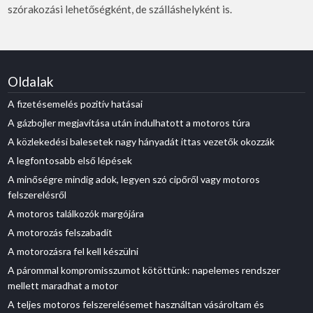
szórakozási lehetőségként, de szálláshelyként is.
Oldalak
A fizetésemelés pozitív hatásai
A gázbojler megjavítása után indulhatott a motoros túra
A közlekedési balesetek nagy hányadát ittas vezetők okozzák
A legfontosabb első lépések
A minőségre mindig adok, legyen szó cipőről vagy motoros
felszerelésről
A motoros találkozók margójára
A motorozás felszabadít
A motorozásra fel kell készülni
A párommal kompromisszumot kötöttünk: napelemes rendszer
mellett maradhat a motor
A teljes motoros felszerelésemet használtan vásároltam és