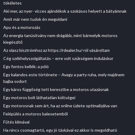
tökéletes
Aki mer, az nyer- vicces ajándékok a szokásos helyett a bátyámnak
Amit már nem tudok én megoldani
Apu és a motorozás
Az energia tanúsítvány nem drágább, mint bármelyik motoros
kiegészítő
Az olasz bisztrómhoz az https://rdealer.hu/-ról vásároltam
Cég székhelyszolgáltatás – erre volt szükségem induláskor
Egy fontos kellék: a póló
Egy kalandos este története – Avagy a party ruha, mely majdnem
bajba sodort
Egy káros függőség tett keresztbe a motoros utazásnak
Egy motoros bolt láthatatlan költségei
Egy motorosnak sem árt, ha az online üzlete optimalizálva van
Felépülés a motoros balesetemből
Fűtés klímával
Ha nincs csomagtartó, egy jó táskával ez akkor is megoldható