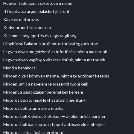
Hogyan tedd gumiszakértővé a nejed
Itt kaphatsz argon palackot jó áron!
Kávé és motorozás
Kedvenc motoros boltom
Kellemes meglepetés és nagy segítség
Lánybúcsú Balaton körüli motortúrával egybekötve
Legyen olyan megbízható az infrafűtés, mint a motorunk
Legyen olyan vagány a vízszerelésünk, mint a motorunk
Menő a babakocsi
Minden olyan könnyen menne, mint egy autópart kezelés
Minden, amit a napelem rendszerről tudni kell!
Mindent a saját szakemberénél kell keresni
Motoros barátommal légtisztítóért mentünk
Motoros bolt után irány a munka
Motoros bolt-bővítés Siófokon — a földmunkás partner
Motoros boltban kaptunk tippet autószerelő műhelyre
Motoros csizma óriás méretben?