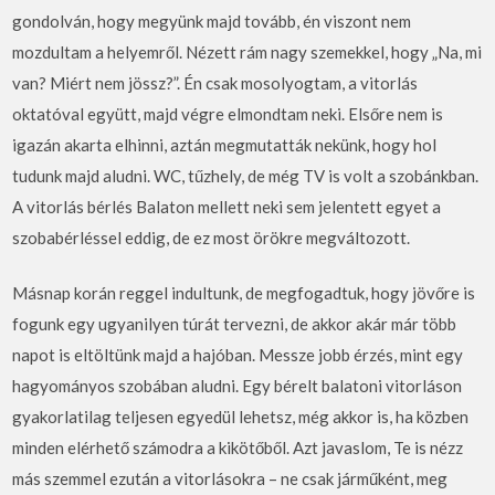
gondolván, hogy megyünk majd tovább, én viszont nem
mozdultam a helyemről. Nézett rám nagy szemekkel, hogy „Na, mi
van? Miért nem jössz?”. Én csak mosolyogtam, a vitorlás
oktatóval együtt, majd végre elmondtam neki. Elsőre nem is
igazán akarta elhinni, aztán megmutatták nekünk, hogy hol
tudunk majd aludni. WC, tűzhely, de még TV is volt a szobánkban.
A vitorlás bérlés Balaton mellett neki sem jelentett egyet a
szobabérléssel eddig, de ez most örökre megváltozott.
Másnap korán reggel indultunk, de megfogadtuk, hogy jövőre is
fogunk egy ugyanilyen túrát tervezni, de akkor akár már több
napot is eltöltünk majd a hajóban. Messze jobb érzés, mint egy
hagyományos szobában aludni. Egy bérelt balatoni vitorláson
gyakorlatilag teljesen egyedül lehetsz, még akkor is, ha közben
minden elérhető számodra a kikötőből. Azt javaslom, Te is nézz
más szemmel ezután a vitorlásokra – ne csak járműként, meg