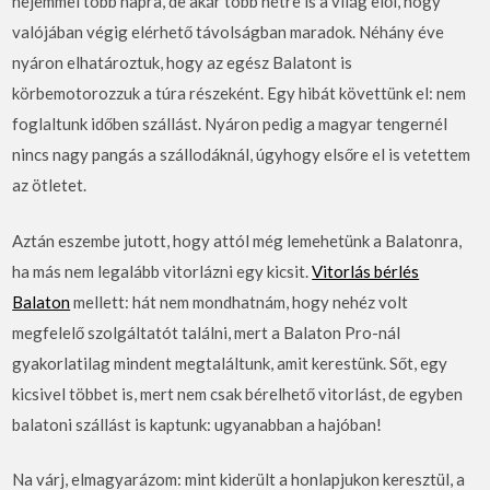
nejemmel több napra, de akár több hétre is a világ elől, hogy
valójában végig elérhető távolságban maradok. Néhány éve
nyáron elhatároztuk, hogy az egész Balatont is
körbemotorozzuk a túra részeként. Egy hibát követtünk el: nem
foglaltunk időben szállást. Nyáron pedig a magyar tengernél
nincs nagy pangás a szállodáknál, úgyhogy elsőre el is vetettem
az ötletet.
Aztán eszembe jutott, hogy attól még lemehetünk a Balatonra,
ha más nem legalább vitorlázni egy kicsit.
Vitorlás bérlés
Balaton
mellett: hát nem mondhatnám, hogy nehéz volt
megfelelő szolgáltatót találni, mert a Balaton Pro-nál
gyakorlatilag mindent megtaláltunk, amit kerestünk. Sőt, egy
kicsivel többet is, mert nem csak bérelhető vitorlást, de egyben
balatoni szállást is kaptunk: ugyanabban a hajóban!
Na várj, elmagyarázom: mint kiderült a honlapjukon keresztül, a