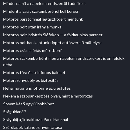
Minden, amit a napelem rendszerről tudni kell!
Mindent a saját szakemberénél kell keresni
Motoros barátommal légtisztítóért mentünk
Motoros bolt után irány a munka
Motoros bolt-bővítés Siófokon — a földmunkás partner
Motoros boltban kaptunk tippet autószerelő műhelyre
Motoros csizma óriás méretben?
Motoros szakemberként még a napelem rendszerekért is én felelek
néha
Motoros túra és telefonos baleset
Motorszenvedély és biztosítás
Néha motorra is jól jönne az ülésfűtés
Nekem a szappankészítés olyan, mint a motorozás
Sosem késő egy új hobbihoz
Száguldanál?
Száguldj a jó árakhoz a Paco Hausnál
Szórólapok kalandos nyomtatása