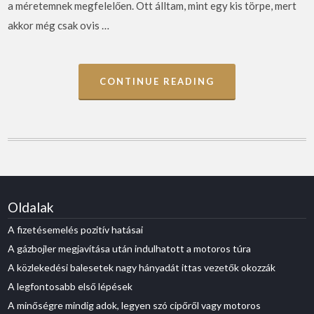
a méretemnek megfelelően. Ott álltam, mint egy kis törpe, mert
akkor még csak ovis …
CONTINUE READING
Oldalak
A fizetésemelés pozitív hatásai
A gázbojler megjavítása után indulhatott a motoros túra
A közlekedési balesetek nagy hányadát ittas vezetők okozzák
A legfontosabb első lépések
A minőségre mindig adok, legyen szó cipőről vagy motoros