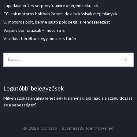
Tapadásmentes serpenyő, amire a férjem esküszik
Túl sok motoros boltban jártam, de a bukósisak még hiányzik
Új motoros bolt, benne salgó polc segíti a rendszerezést
Vagány bőr hátizsák – motorra is
Vitorlást béreltünk egy motoros túrán
Legutóbbi bejegyzések
Milyen szokatlan álma lehet egy kislánynak, aki imádja a száguldozást
és a sebességet?
© 2026 Corsaro
-
BusinessBuilder
Powered