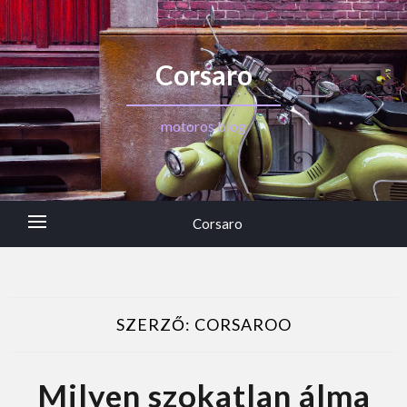
Corsaro
motoros blog
Corsaro
SZERZŐ:
CORSAROO
Milyen szokatlan álma