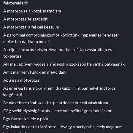
felszerelésről
A motoros találkozók margójára
A motorozás felszabadít
A motorozásra fel kell készülni
A párommal kompromisszumot kötöttünk: napelemes rendszer
mellett maradhat a motor
A teljes motoros felszerelésemet használtan vásároltam és
tökéletes
Aki mer, az nyer- vicces ajándékok a szokásos helyett a bátyámnak
Amit már nem tudok én megoldani
Apu és a motorozás
Az energia tanúsítvány nem drágább, mint bármelyik motoros
kiegészítő
Az olasz bisztrómhoz az https://rdealer.hu/-ról vásároltam
Cég székhelyszolgáltatás – erre volt szükségem induláskor
Egy fontos kellék: a póló
Egy kalandos este története – Avagy a party ruha, mely majdnem