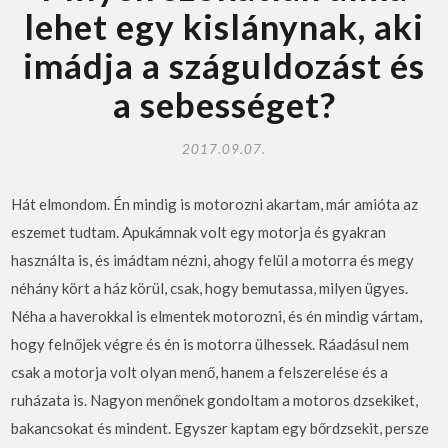
lehet egy kislánynak, aki
imádja a száguldozást és
a sebességet?
2017.09.07.
Hát elmondom. Én mindig is motorozni akartam, már amióta az
eszemet tudtam. Apukámnak volt egy motorja és gyakran
használta is, és imádtam nézni, ahogy felül a motorra és megy
néhány kört a ház körül, csak, hogy bemutassa, milyen ügyes.
Néha a haverokkal is elmentek motorozni, és én mindig vártam,
hogy felnőjek végre és én is motorra ülhessek. Ráadásul nem
csak a motorja volt olyan menő, hanem a felszerelése és a
ruházata is. Nagyon menőnek gondoltam a motoros dzsekiket,
bakancsokat és mindent. Egyszer kaptam egy bőrdzsekit, persze