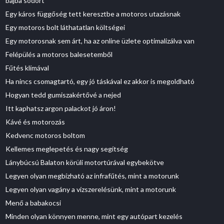
bajba sodort
Egy káros függőség tett keresztbe a motoros utazásnak
Egy motoros bolt láthatatlan költségei
Egy motorosnak sem árt, ha az online üzlete optimalizálva van
Felépülés a motoros balesetemből
Fűtés klímával
Ha nincs csomagtartó, egy jó táskával ez akkor is megoldható
Hogyan tedd gumiszakértővé a nejed
Itt kaphatsz argon palackot jó áron!
Kávé és motorozás
Kedvenc motoros boltom
Kellemes meglepetés és nagy segítség
Lánybúcsú Balaton körüli motortúrával egybekötve
Legyen olyan megbízható az infrafűtés, mint a motorunk
Legyen olyan vagány a vízszerelésünk, mint a motorunk
Menő a babakocsi
Minden olyan könnyen menne, mint egy autópart kezelés